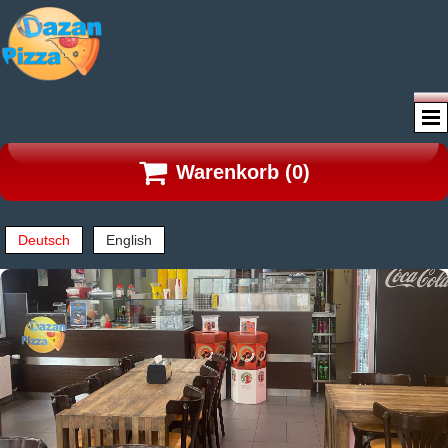

Warenkorb
(0)
Deutsch
English