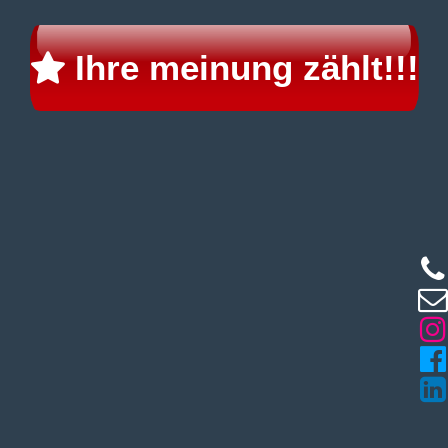
Ihre meinung zählt!!!




